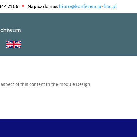
444 21 66
Napisz do nas:
biuro@konferencja-fmc.pl
rchiwum
y aspect of this content in the module Design